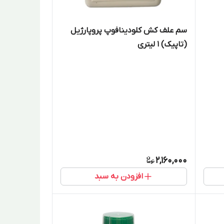
سم علف کش کلودینافوپ پروپارژیل
(تاپیک) ۱ لیتری
2,160,000
افزودن به سبد