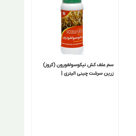
سم علف کش نیکوسولفورون (کروز)
زرین سرشت چینی 1لیتری |
NICOSULFURON