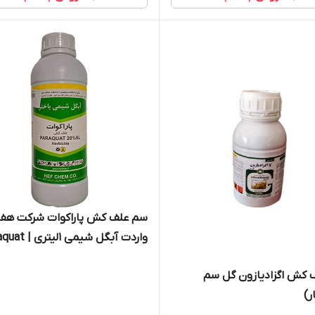
سم علف کش پاراکوات شرکت هف
واردت آبگل شیمی 1لی
HEF 1Litre
 کش اگزادیازون گل سم
ر)