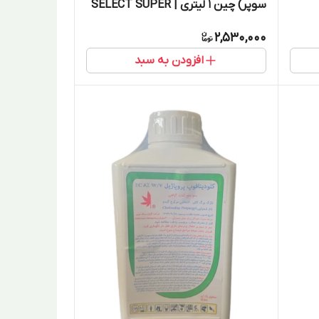
سوپر) چین 1 لیتری | SELECT SUPER
2,530,000
افزودن به سبد