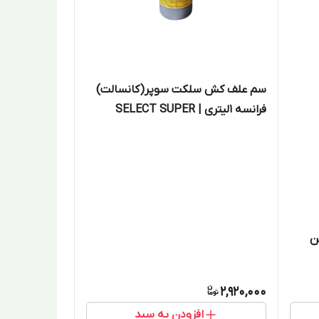
سم علف کش سلکت سوپر(کانسالت)
فرانسه 1لیتری | SELECT SUPER
ن
2,920,000
افزودن به سبد