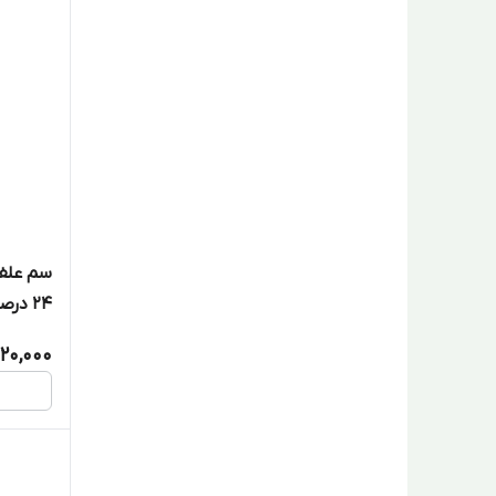
سم علف
 SUPER
320,000