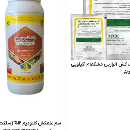
سم علف کش آترازین مشکفام 1کیلویی
سم علفکش کلتودیم 12% (سلک