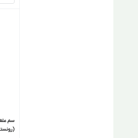
سم علف
(رونستا