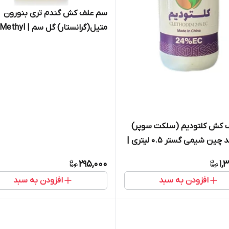
سم علف کش گندم تری بنورون
متیل(گرانستار) گل سم | Methyl
terybenrone
 کش کلتودیم (سلکت سوپر)
24 درصد چین شیمی گستر 0.5 لیتری |
SELECT
295,000
1,
افزودن به سبد
افزودن به سبد