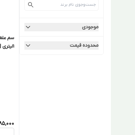
موجودی
سم علف 
محدوده قیمت
1لیتری | Paraquat 1Litre
885,000