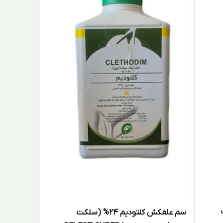
ت
سم علفکش کلتودیم 24% (سلکت