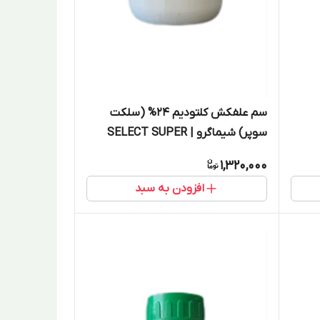
سم علفکش کلتودیم 24% (سلکت
سوپر) شیماگرو | SELECT SUPER
1,320,000
افزودن به سبد