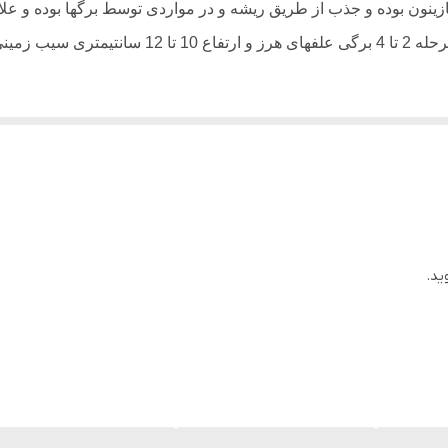
ون بوده و جذب از طریق ریشه و در مواردی توسط برگ­ها بوده و علاوه 
در مورد سیب­ زمینی، بهترین زمان سمپاشی مرحله 2 تا
، کاهو، پیاز، چغندرقند، آفتابگردان، توت ­فرنگی، سیب­ زمینی شیرین
ه آلی خاک تاثیر این علف کش کاهش می یابد.
زمان مصرف
مقد
ید.
ز رویش یعنی موقع کشت بذر و حتما قبل از
600 گرم متری بوزین + 2تا3 لیتر اتال فلورالین
جوانه زدن بذور
یا 2 لیتر تری فلورالین در هکتار مخلوط با خاک
قبل از جوانه زدن تا 2 تا 4 برگی شدن