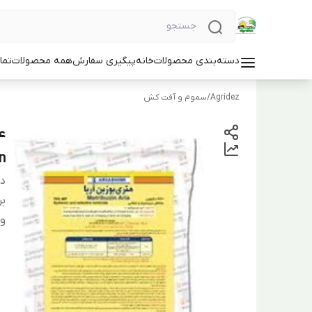
دسته‌بندی محصولات
خانه
پیگیری سفارش
همه محصولات
تما
Agridez
/
سموم و آفت کش
n
دس
بر
و