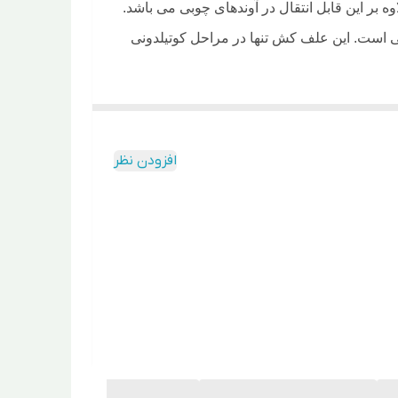
بر این قابل انتقال در آوندهای چوبی می باشد.
 4 برگی علف­های هرز و ارتفاع 10 تا 12 سانتی­متری سیب­ زمینی است. این علف کش تنها در مراحل کوتیلدونی
 و توتون نسبت به این علف کش حساس می­ باشند.
افزودن نظر
ارمصرف