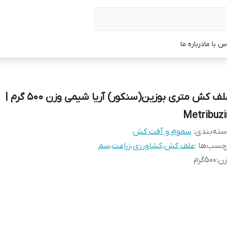
س با ما
درباره ما
علف کش متری بوزین(سنکور) آریا شیمی وزن 500 گرم |
Metribuzi
ته‌بندی
:
سموم و آفت کش
چسب‌ها :
علف کش
،
کشاورزی
،
زراعت
،
سم
زن
:
500گرم