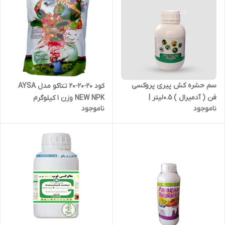
سم حشره کش پیری پروکسی
کود 20-20-20 تتاکو مدل AYSA
فن ( آدمیرال ) 0.5لیتر |
NEW NPK وزن 1 کیلوگرم
ناموجود
ناموجود
Pyriproxyfen