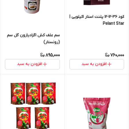
کود 36-12-12 پلنت استار 1کیلویی |
Pelant Star
سم علف کش اگزادیازون گل سم
(رونستار)
895,000
760,000
افزودن به سبد
افزودن به سبد