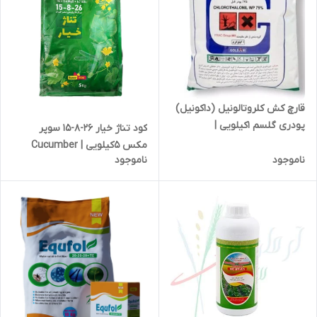
قارچ کش کلروتالونیل (داکونیل)
پودری گلسم 1کیلویی |
کود تناژ خیار 26-8-15 سوپر
Chlorothalonil
مکس 5کیلویی | Cucumber
ناموجود
ناموجود
tonnage