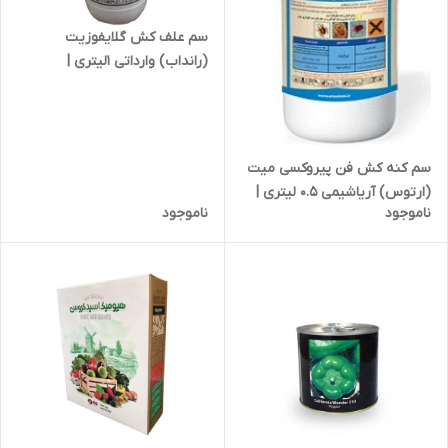
سم علف کش گلایفوزیت
(رانداب) وارداتی 1لیتری |
GLYPHOSATE
سم کنه کش فن پیروکسی میت
(ارتوس) آریاشیمی 0.5 لیتری |
ناموجود
ناموجود
Fun paroxysmit