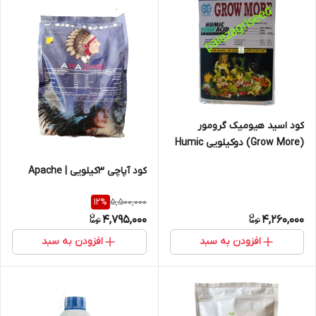
کود اسید هیومیک گرومور
(Grow More) دوکیلویی Humic
acid
کود آپاچی 3کیلویی | Apache
5,500,000
12
%
4,795,000
4,260,000
افزودن به سبد
افزودن به سبد