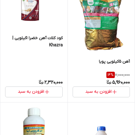
کود کلات آهن خضرا 1کیلویی |
Khazra
آهن 5کیلویی پویا
7,000,000
14
%
2,320,000
5,960,000
افزودن به سبد
افزودن به سبد