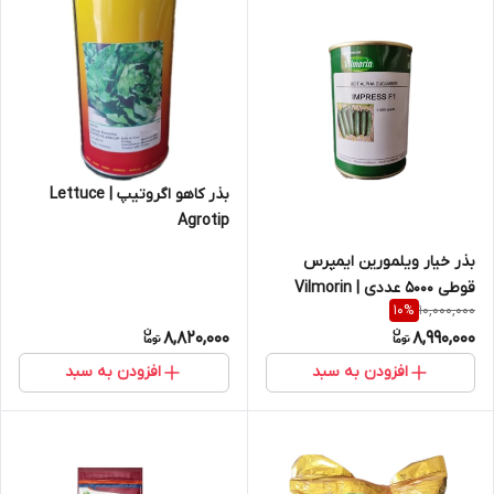
بذر کاهو اگروتیپ | Lettuce
Agrotip
بذر خیار ویلمورین ایمپرس
قوطی 5000 عددی | Vilmorin
10,000,000
10
%
Impress Cucumber
8,820,000
8,990,000
افزودن به سبد
افزودن به سبد