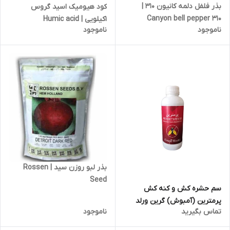
بذر فلفل دلمه کانیون ۳۱۰ |
کود هیومیک اسید گروس
Canyon bell pepper ۳۱۰
1کیلویی | Humic acid
ناموجود
ناموجود
بذر لبو روزن سید | Rossen
Seed
سم حشره کش و کنه کش
پرمترین (آمبوش) گرین ورلد
تماس بگیرید
ناموجود
1لیتری | Permethrin