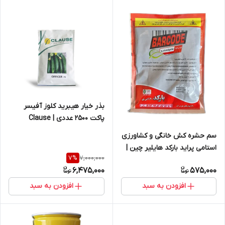
بذر خیار هیبرید کلوز آفیسر
پاکت 2500 عددی | Clause
Officer cucumber seed
سم حشره کش خانگی و کشاورزی
استامی پراید بارکد هایلیر چین |
7,000,000
7
%
China ACETAMIPRID Barcode
6,475,000
575,000
افزودن به سبد
افزودن به سبد