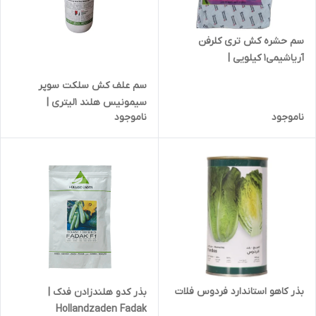
سم حشره کش تری کلرفن
آریاشیمی1 کیلویی |
Trichlorphene
سم علف کش سلکت سوپر
سیمونیس هلند 1لیتری |
ناموجود
ناموجود
Coltodium
بذر کاهو استاندارد فردوس فلات
بذر کدو هلندزادن فدک |
Hollandzaden Fadak