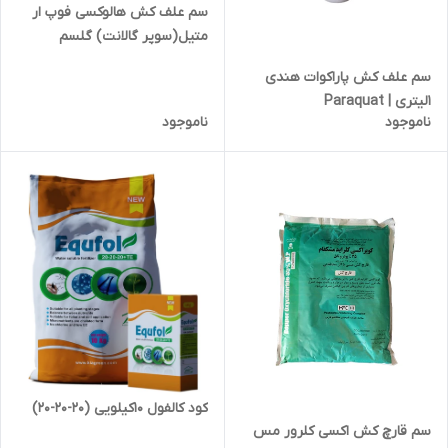
سم علف کش هالوکسی فوپ ار
متیل(سوپر گالانت) گلسم
0.5لیتری | haloxyfop or methyl
سم علف کش پاراکوات هندی
1لیتری | Paraquat
ناموجود
ناموجود
کود کالفول 10کیلویی (20-20-20)
سم قارچ کش اکسی کلرور مس