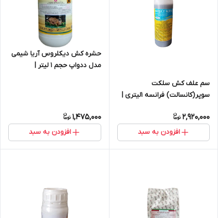
حشره کش دیکلروس آریا شیمی
مدل ددواپ حجم 1 لیتر |
Dichloros
سم علف کش سلکت
سوپر(کانسالت) فرانسه 1لیتری |
SELECT SUPER
1,475,000
2,920,000
افزودن به سبد
افزودن به سبد