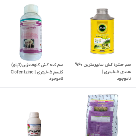
سم حشره کش سایپرمترین 40%
سم کنه کش کلوفنتزین(آپلو)
هندی 0.5لیتری |
گلسم 0.5لیتری | Clofentzine
ناموجود
ناموجود
CYPERMETHRIN