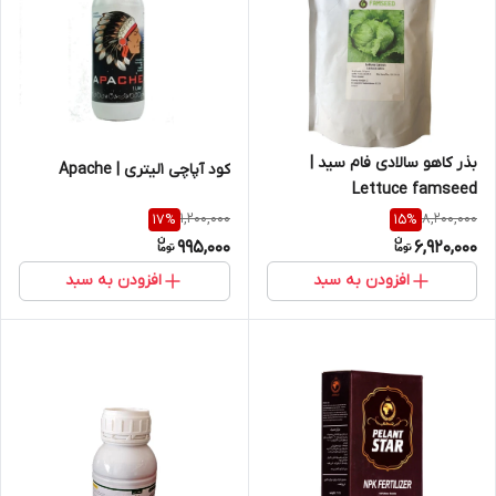
بذر کاهو سالادی فام سید |
کود آپاچی 1لیتری | Apache
Lettuce famseed
1,200,000
8,200,000
17
%
15
%
995,000
6,920,000
افزودن به سبد
افزودن به سبد