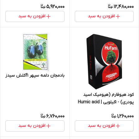
Cucumber
5,920,000
12,480,000
افزودن به سبد
افزودن به سبد
بادمجان دلمه سپهر f1کلش سیدز
کود هیوفارم (هیومیک اسید
پودری) - 1کیلویی | Humic acid
6,760,000
1,260,000
افزودن به سبد
افزودن به سبد