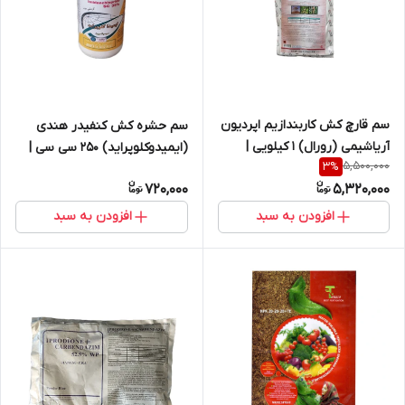
سم قارچ کش کاربندازیم اپردیون
سم حشره کش کنفیدر هندی
آریاشیمی (رورال) 1 کیلویی |
(ایمیدوکلوپراید) 250 سی سی |
5,500,000
3
%
Carbendazim + Aperdione
Imidoclopride
720,000
5,320,000
افزودن به سبد
افزودن به سبد