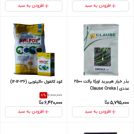
افزودن به سبد
افزودن به سبد
بذر خیار هیبرید اورکا پاکت 2500
کود کالفول 10کیلویی (36-12-12)
عددی | Clause Oreka
7,000,000
8
%
Cucumber Hybrid
6,420,000
5,795,000
افزودن به سبد
افزودن به سبد