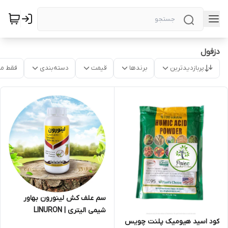
دزفول
پربازدیدترین
برندها
قیمت
دسته‌بندی
فقط م
سم علف کش لینورون بهاور
شیمی 1لیتری | LINURON
کود اسید هیومیک پلنت چویس