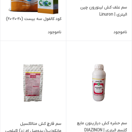
سم علف کش لینورون چین
1لیتری | Linuron
کود کالفول سه بیست (20-20-20)
ناموجود
ناموجود
سم حشره کش دیازینون مایع
سم قارچ کش متالاکسیل
گلسم 1لیتری | DIAZINON
مانکوزب(ریدومیل ام زد) 1کیلویی