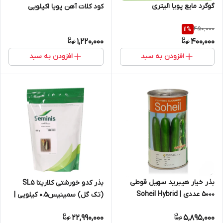
گوگرد مایع پویا 1لیتری
کود کلات آهن پویا 1کیلویی
450,000
11
%
1,220,000
400,000
افزودن به سبد
افزودن به سبد
بذر خیار هیبرید سهیل قوطی
بذر کدو خورشتی کلاریتا SL5
5000 عددی | Soheil Hybrid
(تک گل) سمینیس0.5 کیلویی |
Cucumber
Seminis Clarita
22,990,000
5,895,000