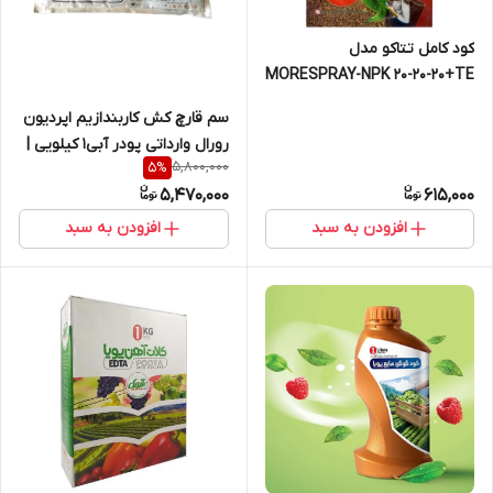
کود کامل تتاکو مدل
MORESPRAY-NPK 20-20-20+TE
بسته یک کیلوگرمی
سم قارچ کش کاربندازیم اپردیون
رورال وارداتی پودر آبی1 کیلویی |
5,800,000
5
%
Carbendazim + Aperdione
5,470,000
615,000
افزودن به سبد
افزودن به سبد