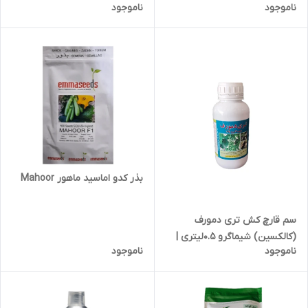
ناموجود
ناموجود
بذر کدو اماسید ماهور Mahoor
سم قارچ کش تری دمورف
(کالکسین) شیماگرو 0.5لیتری |
ناموجود
ناموجود
Terry Demorph