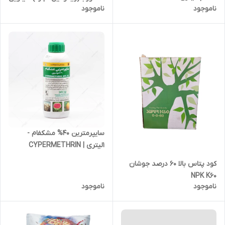
ناموجود
ناموجود
آریاشیمی Metalaxyl Mancozeb
سایپرمترین 40% مشکفام -
1لیتری | CYPERMETHRIN
کود پتاس بالا 60 درصد جوشان
NPK K60
ناموجود
ناموجود