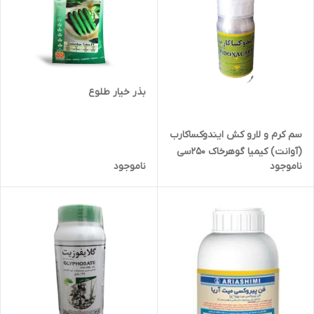
بذر خیار طلوع
سم کرم و لارو کش ایندوکساکارب
(آوانت) کیمیا گوهرخاک 250سی
ناموجود
ناموجود
سی | indoxacarb