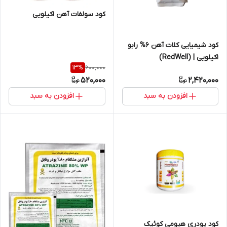
کود سولفات آهن 1کیلویی
کود شیمیایی کلات آهن 6% رابو
1کیلویی | (RedWell)
600,000
13
%
520,000
2,420,000
افزودن به سبد
افزودن به سبد
کود پودری هیومی کوئیک