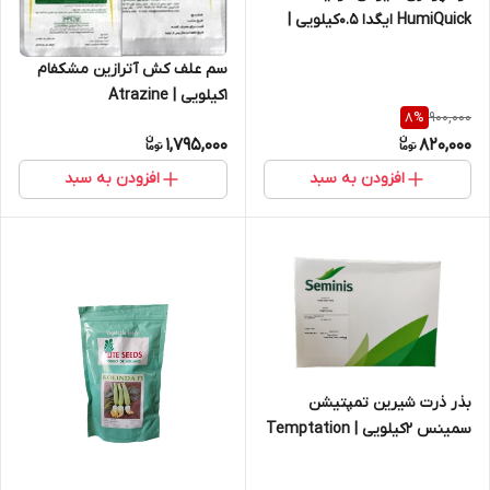
HumiQuick ایگدا 0.5کیلویی |
Humic acid
سم علف کش آترازین مشکفام
1کیلویی | Atrazine
900,000
8
%
1,795,000
820,000
افزودن به سبد
افزودن به سبد
بذر ذرت شیرین تمپتیشن
سمینس 2کیلویی | Temptation