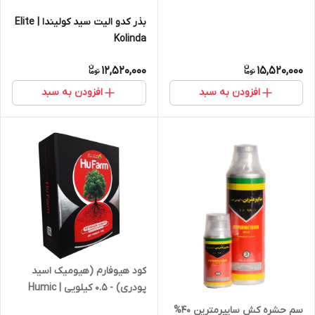
بذر کدو الیت سید کولیندا | Elite
Kolinda
12,520,000
15,520,000
افزودن به سبد
افزودن به سبد
کود هیوفارم (هیومیک اسید
پودری) - 0.5 کیلویی | Humic
acid
سم حشره کش سایپرمترین 40%