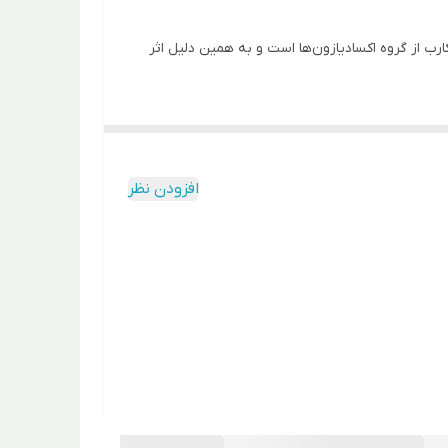
ایندوکساکارب از گروه اکسادیازون‌ها است و به همین دلیل اثر
ی‌کند. سیستم عصبی مختل شده باعث می‌شود تعادل
افزودن نظر
های سیب، پیله‌خوارها، مینوز مرکبات، خوشه‌خوار مو
که دوره کارنس به محصول مورد نظر بستگی دارد و ممکن