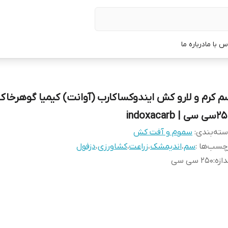
س با ما
درباره ما
م کرم و لارو کش ایندوکساکارب (آوانت) کیمیا گوهرخاک
سی | indoxacarb
ته‌بندی
:
سموم و آفت کش
چسب‌ها :
سم
،
اندیمشک
،
زراعت
،
کشاورزی
،
دزفول
دازه
:
250 سی سی