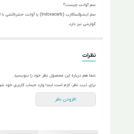
سم آوانت چیست؟
سم ایندوکساکارب (Indoxacarb
گوارشی نیز دارد.
سم آوانت یا حشره‌کش ایندوکساکارب کانال‌های سدیم ش
حشره از بین رود و ۲ تا ۴ ساعت بعد حشره به روی زمین بیفتد. در این صورت تغذیه لاروها نیز قطع شده و آن‌ها نیز تا چند ساعت بعد می‌میرند.
سم حشره‌کش ایندوکساکارب
بر روی برگ‌ها باقی می‌ماند و
نظرات
موارد مصرف سم آوانت هندی
سم آوانت (ایندوکساکارب) کاربردهای فراوانی دارد. از ای
شما هم درباره این محصول نظر خود را بنویسید.
انگور می‌توان استفاده کرد.
برای ثبت نظر، لازم است ابتدا وارد حساب کاربری خود شو
افزودن نظر
دوره کارنس سم ایندوکساکارب (آوانت)
سم حشره‌
کش آوانت (
سم ایندوکساکارب
) در بیش‌تر محص
است تا ۲۱ روز نیز به طول بیانجامد.
زمان مصرف سم ایندوکساکارب (آوانت هندی)