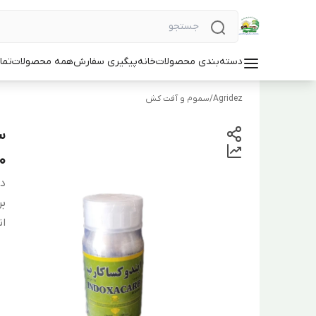
دسته‌بندی محصولات
خانه
پیگیری سفارش
همه محصولات
تما
Agridez
/
سموم و آفت کش
س
250سی 
دس
بر
ان