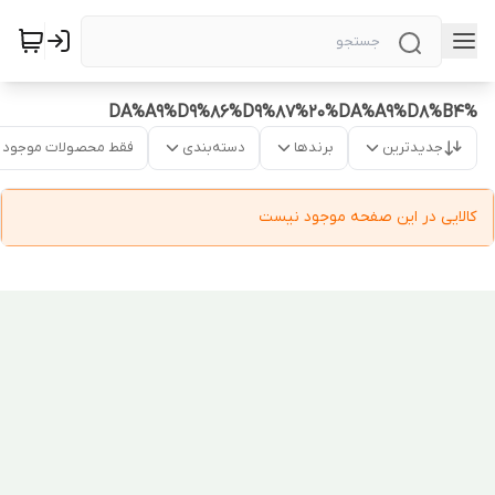
%DA%A9%D9%86%D9%87%20%DA%A9%D8%B4
جدیدترین
برندها
دسته‌بندی
فقط محصولات موجود
کالایی در این صفحه موجود نیست