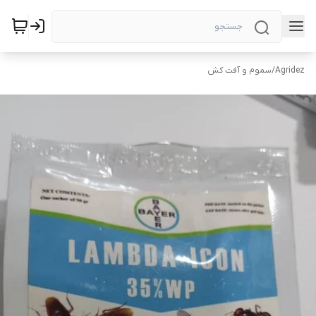
Agridez
/
سموم و آفت کش