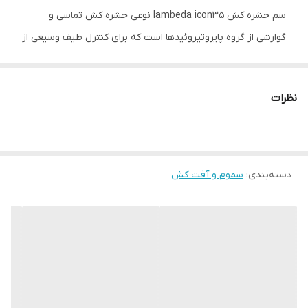
سم حشره کش lambeda icon35 نوعی حشره کش تماسی و
گوارشی از گروه پایروتیروئیدها است که برای کنترل طیف وسیعی از
حشرات و آفات بهداشتی در محیط های مسکونی، تجاری و صنعتی
استفاده می شود. این سم دارای خاصیت دورکنندگی و ضربتی است
نظرات
و با اختلال در کانال های غشای آکسونی سلول های عصبی حشرات،
باعث مرگ آنها می شود. ترکیبات ترکیب اصلی سم حشره کش
lambeda icon35 ماده شیمیایی لامبدا سیهالوترین است که 35
درصد از وزن کل سم را تشکیل می دهد. سایر ترکیبات این سم
دسته‌بندی
:
سموم و آفت کش
عبارتند از: 25 درصد پودر ذرت 25 درصد نشاسته 5 درصد روغن
معدنی موارد مصرف سم حشره کش lambeda icon35 برای کنترل
طیف وسیعی از حشرات و آفات بهداشتی در محیط های مسکونی،
تجاری و صنعتی استفاده می شود. از جمله حشرات و آفات قابل
کنترل با این سم می توان به موارد زیر اشاره کرد: سوسک ها مورچه
ها مگس ها پشه ها کک ها ساس ها کنه ها عقرب ها نحوه مصرف