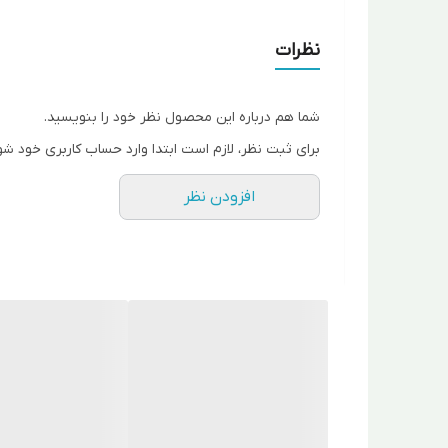
تحریک رشد گیاه
افزایش مقاومت در برابر خشکسالی، سرما زدگی و بیماری 
نظرات
کاملا محلول در آب
بدون سختی و رسوب
شما هم درباره این محصول نظر خود را بنویسید.
جلوگیری از آبشویی مواد مغذی
برای ثبت نظر، لازم است ابتدا وارد حساب کاربری خود شو
افزایش بهره وری کودها
افزودن نظر
افزایش حاصلخیزی خاک،ساختار خاک و ظرفیت نگهداری آ
سازگار با محیط زیست
قابل استفاده بصورت محلول پاشی و آبیاری قطره ای
آنالیز:
ماده آلی
هیومیک اسید
فولویک اسید
پتاسیم