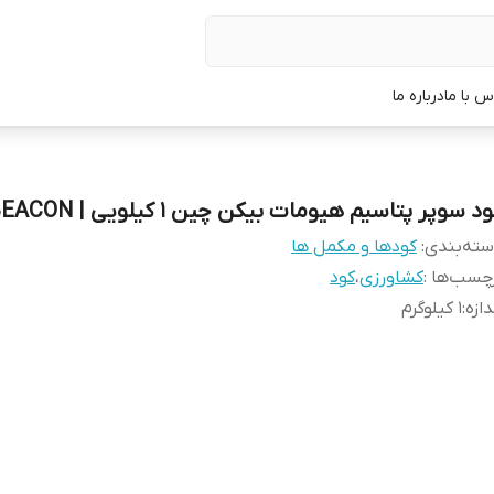
س با ما
درباره ما
د سوپر پتاسیم هیومات بیکن چین 1 کیلویی | BEACON
ته‌بندی
:
کودها و مکمل ها
چسب‌ها :
کشاورزی
،
کود
دازه
:
1 کیلوگرم