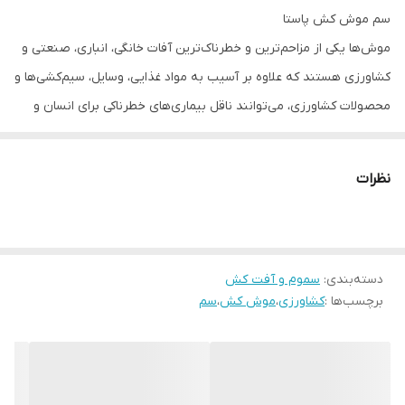
سم موش کش پاستا
موش‌ها یکی از مزاحم‌ترین و خطرناک‌ترین آفات خانگی، انباری، صنعتی و
کشاورزی هستند که علاوه بر آسیب به مواد غذایی، وسایل، سیم‌کشی‌ها و
محصولات کشاورزی، می‌توانند ناقل بیماری‌های خطرناکی برای انسان و
دام باشند. برای کنترل این آفات موذی، استفاده از طعمه‌های حرفه‌ای و
قوی بسیار ضروری است. یکی از بهترین و کاربردی‌ترین روش‌های کنترل
نظرات
موش، استفاده از
موش‌کش پاستا
است؛ محصولی نوین و مؤثر که هم در
محیط‌های باز و هم بسته عملکرد بسیار مطلوبی دارد.
موش‌کش پاستا
نوعی طعمه مسموم نیمه‌نرم است که ترکیبی از مواد
دسته‌بندی
:
سموم و آفت کش
غذایی جذاب برای جوندگان، چربی، آنتی‌اکسیدان و ماده مؤثر کشنده دارد.
برچسب‌ها :
کشاورزی
،
موش کش
،
سم
این طعمه‌ها به شکل پاستای چرب در بسته‌بندی‌های کوچک تهیه
شده‌اند و برای انواع موش‌های خانگی، صحرایی و انباری بسیار جذاب و
کشنده هستند. ماده مؤثر اغلب این نوع محصولات،
برودیفاکوم
یا
بروما
دیولون
است که در مقادیر بسیار کم نیز برای موش‌ها致مرگ‌آور است.