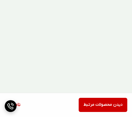
جو)
چغندر قند
زنجرک سبز و شته ناقل
۱ لیتر در هزار
درختان میوه
شپشک آسیایی، واوی، نخودی و
۱ لیتر در هزار
گرمسیری
سپردار بنفش
سویا
شته، تریپس و حشرات مکنده
۱ لیتر در هزار
یونجه
نماتد ساقه یونجه
۱ لیتر در هزار
دیدن محصولات مرتبط
ناموجود