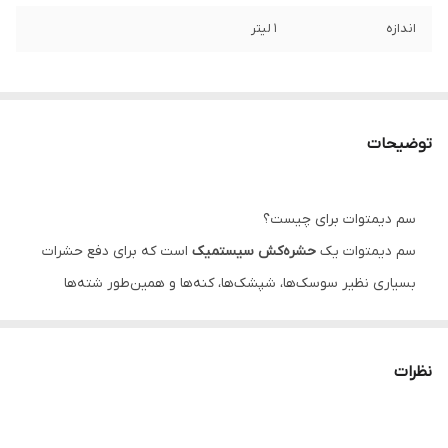
اندازه
1 لیتر
توضیحات
سم دیمتوات برای چیست؟
سم دیمتوات یک
حشره‌کش سیستمیک
است که برای دفع حشرات
بسیاری نظیر سوسک‌ها، شپشک‌ها، کنه‌ها و همین‌طور شته‌ها
کاربرد دارد. نام تجاری آن رُکسیون است و از گروه ارگانوفسفات‌ها
می‌باشد. این سم با نفوذ به بافت برگ و به خصوص اندام هوایی
نظرات
آن، به نابودی حشرات گوناگونی که از قسمت‌های مختلف گیاه
تغذیه می‌کنند، می‌پردازد.
در واقع سیستم عصبی جانور محل اثر این سم است. یک آنزیم به