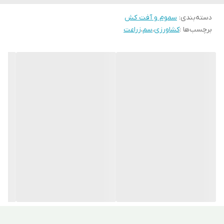
نام کولین استراز را در سیستم عصبی آن‌ها مهار کرده و از این طریق
دسته‌بندی
:
سموم و آفت کش
برچسب‌ها :
کشاورزی
،
سم
،
زراعت
حشرات را از بین می‌برد. سم دیمتوات برای نابودی شته سبز که
بیشتر به غلات حمله می‌کند، ماده آفت‌کش بسیار مناسبی است.
دوره کارنس سم دیمتوات
دوره کارنس سم دیمتوات
معمولاً بین دو تا سه هفته می‌باشد.
پس از گذشت این مدت از آخرین دفعه سم‌پاشی، محصولات قابل
استفاده و برداشت هستند.
سم دیمتوات برای خیار
خیار گیاهی با بوته های بسیار حساس است که در طی رشد خود
مورد حمله آفات زیادی از جمله مگس سفید قرار می‌گیرد. با
استفاده از
سم
دیمتوات می‌توان این آفات را در خیار کنترل نموده و
از بین برد.
زمان مصرف سم دیمتوات