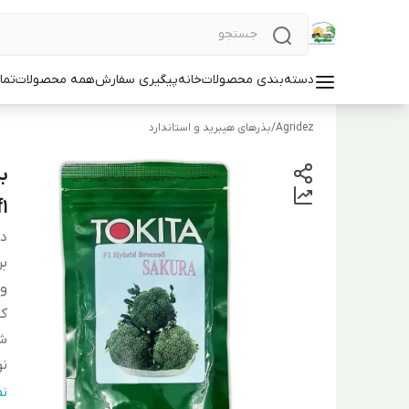
دسته‌بندی محصولات
خانه
پیگیری سفارش
همه محصولات
تما
Agridez
/
بذرهای هیبرید و استاندارد
f1
دس
بر
و
کش
ش
نو
دو
ن