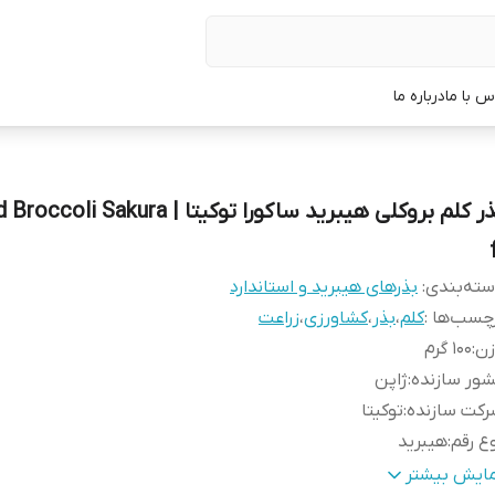
س با ما
درباره ما
بذر کلم بروکلی هیبرید ساکورا توکیتا | i Sakura
ته‌بندی
:
بذرهای هیبرید و استاندارد
چسب‌ها :
کلم
،
بذر
،
کشاورزی
،
زراعت
زن
:
100 گرم
ور سازنده
:
ژاپن
رکت سازنده
:
توکیتا
ع رقم
:
هیبرید
ره رسیدگی
:
میان رس
مایش بیشتر