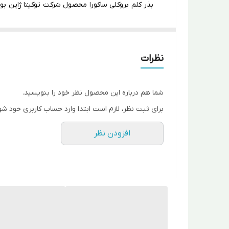
بذر کلم بروکلی ساکورا محصول
شرکت توکیتا ژاپن
استان فارس مورد کاشت قرار می گیرد.
بذر کلم بروکلی ساکورا
نظرات
مدیریت تولید دارد.
شما هم درباره این محصول نظر خود را بنویسید.
بروکلی ساکورا دارای محصولی با هد نسبتا متراکم و
برای ثبت نظر، لازم است ابتدا وارد حساب کاربری خود شو
زمان برداشت محصول برای تولیدکنندگان ایجاد می کن
افزودن نظر
بذر ساکورا
بذر ساکورا دارای بوته ای با ارتفاع بلند بوده که
میری می باشد.
بذر ساکورا دارای عملکرد بالا و شاخه های جانبی (سا
مناطق کشور به صورت بهاره نیز کشت می گردد.