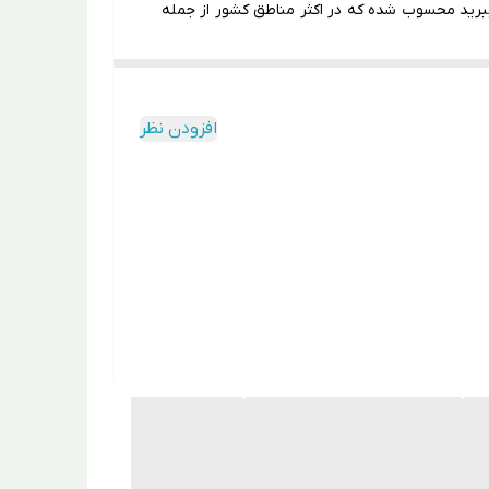
را از ارقام هیبرید محسوب شده که در اکثر مناطق کشور از جمله
افزودن نظر
ودا 70 تا 80 روز بعد از انتقال نشا می باشد. البته این موضوع بستگی به شرایط آب و هوایی منطقه و
ر زمان برداشت شده و مشکل کمتری از جهت تاخیر در
دارای مقاومت نسبی به بیماری سفیدک دروغی و بوته
این رقم غالبا به صورت پاییزه کاشته شده و در برخی