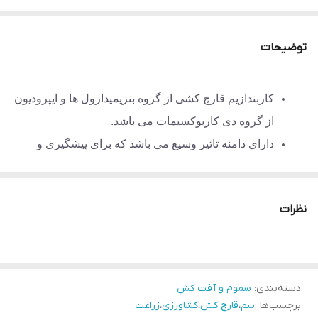
توضیحات
کاربندازیم قارچ کشی از گروه بنزیمیدازول ها و ایپرودیون
از گروه دی کاربوکسیمات می باشد.
دارای دامنه تاثیر وسیع می باشد که برای پیشگیری و
درمان بکار می رود.
این قارچ کش از باروری اسپورها و رشد میسیلیوم قارچ
نظرات
جلوگیری می کند.
ایپرودیون بیشتر خاصیت حفاظتی دارد، اما مختصری نیز
اثر معالجه کننده از خود نشان می دهد.
اختلاط این دو قارچ کش تاثیر آن ها را افزایش داده و خطر
دسته‌بندی
:
سموم و آفت کش
بروز مقاومت اکتسابی در برابر این ترکیبات را کاهش می
برچسب‌ها :
سم
،
قارچ کش
،
کشاورزی
،
زراعت