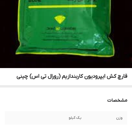
قارچ کش ایپرودیون کاربندازیم (رورال تی اس) چینی
مشخصات
وزن
یک کیلو