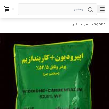
Agridez
/
سموم و آفت کش